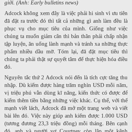
giới. (Ảnh: Early bulletins news)
Adcock không xem đây là việc phải hi sinh vì ưu tiên
đã đặt ra trước đó thì tất cả những gì anh làm đều là
phục vụ cho mục tiêu của mình. Giống như việc
chúng ta muốn giảm cân thì bản thân phải chấp nhận
tập luyện, ăn uống lành mạnh và tránh xa những thực
phẩm nhiều dầu mỡ. Tóm lại, đã đặt mục tiêu thì
chúng ta phải thật sự quyết tâm để thực hiện hóa điều
đó.
Nguyên tắc thứ 2 Adcock nói đến là tích cực tăng thu
nhập. Dù kiếm được hàng trăm nghìn USD mỗi năm,
vị triệu phú vẫn dùng kĩ năng, kiến thức có được để
kiếm thêm tiền bằng những việc khác. Cụ thể, với thế
mạnh viết lách, Adcock đã mở một trang web và viết
bài lên đó. Việc này giúp anh kiếm được 1.000 USD
(tương đương 23,3 triệu đồng) mỗi tháng. Bên cạnh
đó, anh và người vợ Courtney còn lập một kênh