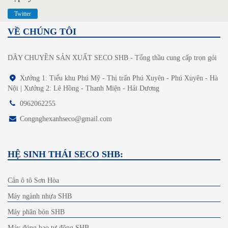
Twitter
VỀ CHÚNG TÔI
DÂY CHUYỀN SẢN XUẤT SECO SHB - Tổng thầu cung cấp trọn gói
Xưởng 1: Tiểu khu Phú Mỹ - Thị trấn Phú Xuyên - Phú Xuyên - Hà
Nội | Xưởng 2: Lê Hồng - Thanh Miện - Hải Dương
0962062255
Congnghexanhseco@gmail.com
HỆ SINH THÁI SECO SHB:
Cân ô tô Sơn Hòa
Máy ngành nhựa SHB
Máy phân bón SHB
Máy đóng bao tự động SHB