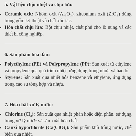
5. Vật liệu chịu nhiệt và chịu lửa:
Ceramic oxit:
Nhôm oxit (Al₂O₃), zirconium oxit (ZrO₂) dùng
trong gốm kỹ thuật và chất xúc tác.
Hóa chất chịu lửa:
Bột chịu nhiệt, chất phủ cho lò nung và các
thiết bị công nghiệp.
6. Sản phẩm hóa dầu:
Polyethylene (PE) và Polypropylene (PP):
Sản xuất từ ethylene
và propylene qua quá trình nhiệt, ứng dụng trong nhựa và bao bì.
Styrene:
Sản xuất qua nhiệt hóa benzene và ethylene, ứng dụng
trong cao su tổng hợp và nhựa.
7. Hóa chất xử lý nước:
Chlorine (Cl₂):
Sản xuất qua nhiệt phân hoặc điện phân, sử dụng
trong xử lý nước và sản xuất hóa chất.
Canxi hypochlorite (Ca(ClO)₂):
Sản phẩm khử trùng nước, chế
biến qua nhiệt.