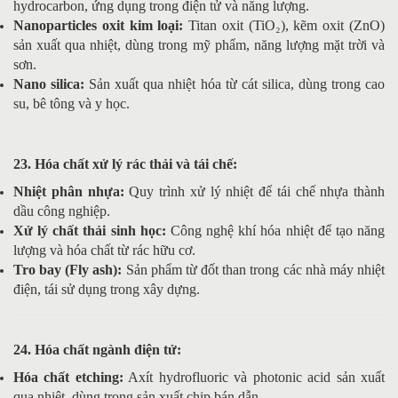
hydrocarbon, ứng dụng trong điện tử và năng lượng.
Nanoparticles oxit kim loại:
Titan oxit (TiO₂), kẽm oxit (ZnO)
sản xuất qua nhiệt, dùng trong mỹ phẩm, năng lượng mặt trời và
sơn.
Nano silica:
Sản xuất qua nhiệt hóa từ cát silica, dùng trong cao
su, bê tông và y học.
23. Hóa chất xử lý rác thải và tái chế:
Nhiệt phân nhựa:
Quy trình xử lý nhiệt để tái chế nhựa thành
dầu công nghiệp.
Xử lý chất thải sinh học:
Công nghệ khí hóa nhiệt để tạo năng
lượng và hóa chất từ rác hữu cơ.
Tro bay (Fly ash):
Sản phẩm từ đốt than trong các nhà máy nhiệt
điện, tái sử dụng trong xây dựng.
24. Hóa chất ngành điện tử:
Hóa chất etching:
Axít hydrofluoric và photonic acid sản xuất
qua nhiệt, dùng trong sản xuất chip bán dẫn.