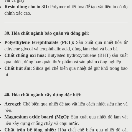
vải và giấy.
Resin dùng cho in 3D:
Polymer nhiệt hóa để tạo vật liệu in có độ
chính xác cao.
39. Hóa chất ngành bảo quản và đóng gói:
Polyethylene terephthalate (PET):
Sản xuất qua nhiệt hóa từ
ethylene glycol và terephthalic acid, dùng làm chai và bao bì.
Chất chống oxi hóa:
Butylated hydroxytoluene (BHT) sản xuất
qua nhiệt, dùng bảo quản thực phẩm và sản phẩm công nghiệp.
Chất hút ẩm:
Silica gel chế biến qua nhiệt để giữ khô trong bao
bì.
40. Hóa chất ngành xây dựng đặc biệt:
Aerogel:
Chế biến qua nhiệt để tạo vật liệu cách nhiệt siêu nhẹ và
bền.
Magnesium oxide board (MgO):
Sản xuất qua nhiệt để làm vật
liệu xây dựng chống cháy và chịu nước.
Chất trộn bê tông nhiệt:
Hóa chất chế biến qua nhiệt để cải