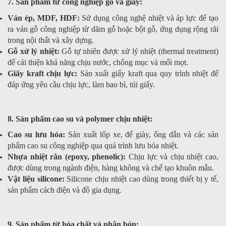
7. Sản phẩm từ công nghiệp gỗ và giấy:
Ván ép, MDF, HDF:
Sử dụng công nghệ nhiệt và áp lực để tạo
ra ván gỗ công nghiệp từ dăm gỗ hoặc bột gỗ, ứng dụng rộng rãi
trong nội thất và xây dựng.
Gỗ xử lý nhiệt:
Gỗ tự nhiên được xử lý nhiệt (thermal treatment)
để cải thiện khả năng chịu nước, chống mục và mối mọt.
Giấy kraft chịu lực:
Sản xuất giấy kraft qua quy trình nhiệt để
đáp ứng yêu cầu chịu lực, làm bao bì, túi giấy.
8. Sản phẩm cao su và polymer chịu nhiệt:
Cao su lưu hóa:
Sản xuất lốp xe, đế giày, ống dẫn và các sản
phẩm cao su công nghiệp qua quá trình lưu hóa nhiệt.
Nhựa nhiệt rắn (epoxy, phenolic):
Chịu lực và chịu nhiệt cao,
được dùng trong ngành điện, hàng không và chế tạo khuôn mẫu.
Vật liệu silicone:
Silicone chịu nhiệt cao dùng trong thiết bị y tế,
sản phẩm cách điện và đồ gia dụng.
9. Sản phẩm từ hóa chất và phân bón: