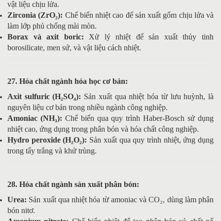
vật liệu chịu lửa.
Zirconia (ZrO₂):
Chế biến nhiệt cao để sản xuất gốm chịu lửa và
làm lớp phủ chống mài mòn.
Borax và axit boric:
Xử lý nhiệt để sản xuất thủy tinh
borosilicate, men sứ, và vật liệu cách nhiệt.
27. Hóa chất ngành hóa học cơ bản:
Axit sulfuric (H₂SO₄):
Sản xuất qua nhiệt hóa từ lưu huỳnh, là
nguyên liệu cơ bản trong nhiều ngành công nghiệp.
Amoniac (NH₃):
Chế biến qua quy trình Haber-Bosch sử dụng
nhiệt cao, ứng dụng trong phân bón và hóa chất công nghiệp.
Hydro peroxide (H₂O₂):
Sản xuất qua quy trình nhiệt, ứng dụng
trong tẩy trắng và khử trùng.
28. Hóa chất ngành sản xuất phân bón:
Urea:
Sản xuất qua nhiệt hóa từ amoniac và CO₂, dùng làm phân
bón nitơ.