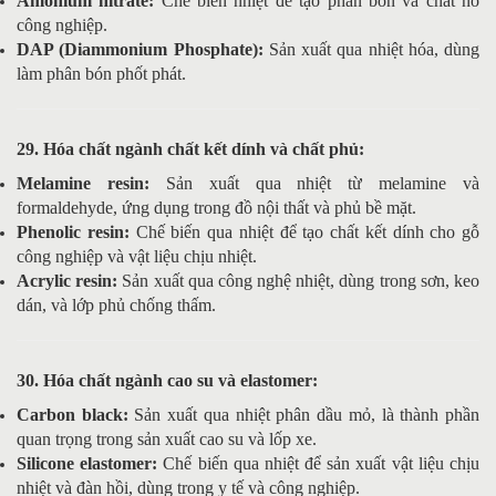
Amonium nitrate:
Chế biến nhiệt để tạo phân bón và chất nổ
công nghiệp.
DAP (Diammonium Phosphate):
Sản xuất qua nhiệt hóa, dùng
làm phân bón phốt phát.
29. Hóa chất ngành chất kết dính và chất phủ:
Melamine resin:
Sản xuất qua nhiệt từ melamine và
formaldehyde, ứng dụng trong đồ nội thất và phủ bề mặt.
Phenolic resin:
Chế biến qua nhiệt để tạo chất kết dính cho gỗ
công nghiệp và vật liệu chịu nhiệt.
Acrylic resin:
Sản xuất qua công nghệ nhiệt, dùng trong sơn, keo
dán, và lớp phủ chống thấm.
30. Hóa chất ngành cao su và elastomer:
Carbon black:
Sản xuất qua nhiệt phân dầu mỏ, là thành phần
quan trọng trong sản xuất cao su và lốp xe.
Silicone elastomer:
Chế biến qua nhiệt để sản xuất vật liệu chịu
nhiệt và đàn hồi, dùng trong y tế và công nghiệp.