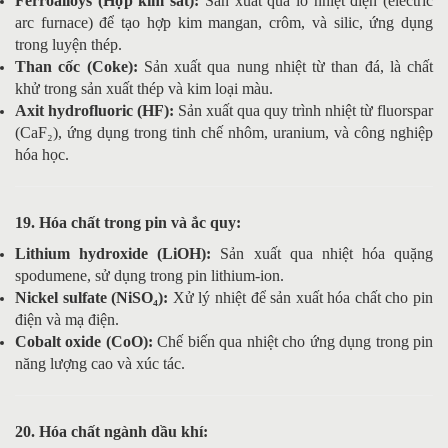
Ferroalloys (Hợp kim sắt):
Sản xuất qua lò nhiệt điện (electric
arc furnace) để tạo hợp kim mangan, crôm, và silic, ứng dụng
trong luyện thép.
Than cốc (Coke):
Sản xuất qua nung nhiệt từ than đá, là chất
khử trong sản xuất thép và kim loại màu.
Axit hydrofluoric (HF):
Sản xuất qua quy trình nhiệt từ fluorspar
(CaF₂), ứng dụng trong tinh chế nhôm, uranium, và công nghiệp
hóa học.
19. Hóa chất trong pin và ắc quy:
Lithium hydroxide (LiOH):
Sản xuất qua nhiệt hóa quặng
spodumene, sử dụng trong pin lithium-ion.
Nickel sulfate (NiSO₄):
Xử lý nhiệt để sản xuất hóa chất cho pin
điện và mạ điện.
Cobalt oxide (CoO):
Chế biến qua nhiệt cho ứng dụng trong pin
năng lượng cao và xúc tác.
20. Hóa chất ngành dầu khí: