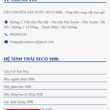
DÂY CHUYỀN SẢN XUẤT SECO SHB - Tổng thầu cung cấp trọn gói
Xưởng 1: Tiểu khu Phú Mỹ - Thị trấn Phú Xuyên - Phú Xuyên - Hà
Nội | Xưởng 2: Lê Hồng - Thanh Miện - Hải Dương
0962062255
Congnghexanhseco@gmail.com
HỆ SINH THÁI SECO SHB:
Cân ô tô Sơn Hòa
Máy ngành nhựa SHB
Máy phân bón SHB
Máy đóng bao tự động SHB
Cân định lượng SHB
Dây chuyền sản xuất vữa khô SHB