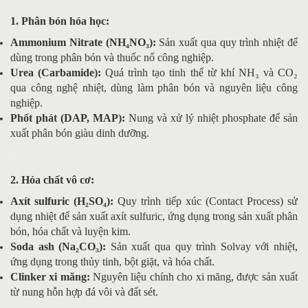
1. Phân bón hóa học:
Ammonium Nitrate (NH₄NO₃):
Sản xuất qua quy trình nhiệt để
dùng trong phân bón và thuốc nổ công nghiệp.
Urea (Carbamide):
Quá trình tạo tinh thể từ khí NH₃ và CO₂
qua công nghệ nhiệt, dùng làm phân bón và nguyên liệu công
nghiệp.
Phốt phát (DAP, MAP):
Nung và xử lý nhiệt phosphate để sản
xuất phân bón giàu dinh dưỡng.
2. Hóa chất vô cơ:
Axít sulfuric (H₂SO₄):
Quy trình tiếp xúc (Contact Process) sử
dụng nhiệt để sản xuất axít sulfuric, ứng dụng trong sản xuất phân
bón, hóa chất và luyện kim.
Soda ash (Na₂CO₃):
Sản xuất qua quy trình Solvay với nhiệt,
ứng dụng trong thủy tinh, bột giặt, và hóa chất.
Clinker xi măng:
Nguyên liệu chính cho xi măng, được sản xuất
từ nung hỗn hợp đá vôi và đất sét.