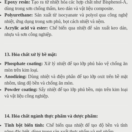
Epoxy resin:
Tạo ra từ nhiệt hóa các hợp chất như Bisphenol-A,
dùng trong sơn chống thấm, keo dán và vật liệu composite.
Polyurethane:
Sản xuất từ isocyanate và polyol qua công nghệ
nhiệt, ứng dụng trong sơn phủ, bọt cách nhiệt và nệm.
Acrylic acid và ester:
Chế biến qua nhiệt để sản xuất keo dán,
nhựa và sơn công nghiệp.
13. Hóa chất xử lý bề mặt:
Phosphate coating:
Xử lý nhiệt để tạo lớp phủ bảo vệ chống ăn
mòn trên kim loại.
Anodizing:
Dùng nhiệt và điện phân để tạo lớp oxit trên bề mặt
nhôm, tăng độ bền và chống ăn mòn.
Powder coating:
Sấy nhiệt để tạo lớp phủ bền, mịn trên kim loại
và vật liệu công nghiệp.
14. Hóa chất ngành thực phẩm và dược phẩm:
Tinh bột biến tính:
Chế biến qua nhiệt để tạo độ bền và tính
năng đặc biệt, dùng trong sản xuất thực phẩm và mỹ phẩm.