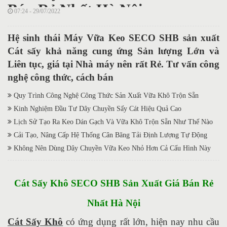
Bán Rẻ Nhất Hà Nội
07:24 - 29/07/2022
Hệ sinh thái Máy Vữa Keo SECO SHB sản xuất
Cát sấy khả năng cung ứng Sản lượng Lớn và
Liên tục, giá tại Nhà máy nên rất Rẻ. Tư vấn công
nghệ công thức, cách bán
Quy Trình Công Nghệ Công Thức Sản Xuất Vữa Khô Trộn Sẵn
Kinh Nghiệm Đầu Tư Dây Chuyền Sấy Cát Hiệu Quả Cao
Lịch Sử Tạo Ra Keo Dán Gạch Và Vữa Khô Trộn Sẵn Như Thế Nào
Cải Tạo, Nâng Cấp Hệ Thống Cân Băng Tải Định Lượng Tự Động
Không Nên Dùng Dây Chuyền Vữa Keo Nhỏ Hơn Cả Cấu Hình Này
Cát Sấy
Kh
ô
SECO SHB Sản Xuất Giá Bán Rẻ
Nhất Hà Nội
Cát Sấy Khô
có ứng dụng rất lớn, hiện nay nhu cầu