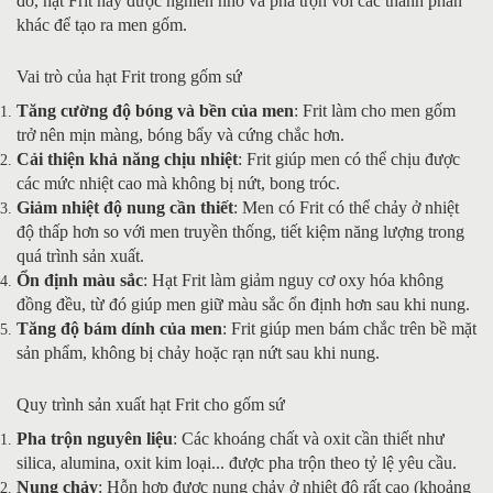
đó, hạt Frit này được nghiền nhỏ và pha trộn với các thành phần
khác để tạo ra men gốm.
Vai trò của hạt Frit trong gốm sứ
Tăng cường độ bóng và bền của men
: Frit làm cho men gốm
trở nên mịn màng, bóng bẩy và cứng chắc hơn.
Cải thiện khả năng chịu nhiệt
: Frit giúp men có thể chịu được
các mức nhiệt cao mà không bị nứt, bong tróc.
Giảm nhiệt độ nung cần thiết
: Men có Frit có thể chảy ở nhiệt
độ thấp hơn so với men truyền thống, tiết kiệm năng lượng trong
quá trình sản xuất.
Ổn định màu sắc
: Hạt Frit làm giảm nguy cơ oxy hóa không
đồng đều, từ đó giúp men giữ màu sắc ổn định hơn sau khi nung.
Tăng độ bám dính của men
: Frit giúp men bám chắc trên bề mặt
sản phẩm, không bị chảy hoặc rạn nứt sau khi nung.
Quy trình sản xuất hạt Frit cho gốm sứ
Pha trộn nguyên liệu
: Các khoáng chất và oxit cần thiết như
silica, alumina, oxit kim loại... được pha trộn theo tỷ lệ yêu cầu.
Nung chảy
: Hỗn hợp được nung chảy ở nhiệt độ rất cao (khoảng