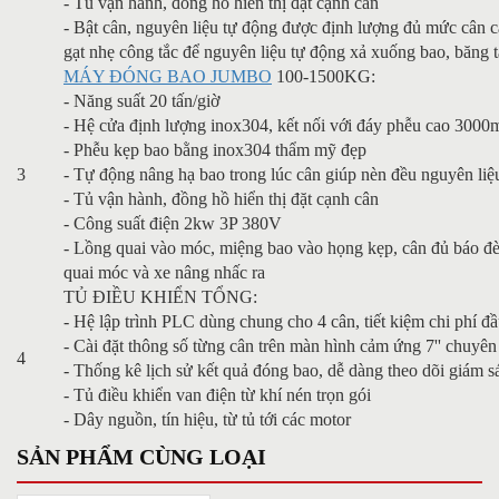
- Tủ vận hành, đồng hồ hiển thị đặt cạnh cân
- Bật cân, nguyên liệu tự động được định lượng đủ mức cân cà
gạt nhẹ công tắc để nguyên liệu tự động xả xuống bao, băng t
MÁY ĐÓNG BAO JUMBO
100-1500KG:
- Năng suất 20 tấn/giờ
- Hệ cửa định lượng inox304, kết nối với đáy phễu cao 300
- Phễu kẹp bao bằng inox304 thẩm mỹ đẹp
3
- Tự động nâng hạ bao trong lúc cân giúp nèn đều nguyên liệ
- Tủ vận hành, đồng hồ hiển thị đặt cạnh cân
- Công suất điện 2kw 3P 380V
- Lồng quai vào móc, miệng bao vào họng kẹp, cân đủ báo đè
quai móc và xe nâng nhấc ra
TỦ ĐIỀU KHIỂN TỔNG:
- Hệ lập trình PLC dùng chung cho 4 cân, tiết kiệm chi phí đầ
- Cài đặt thông số từng cân trên màn hình cảm ứng 7'' chuyên
4
- Thống kê lịch sử kết quả đóng bao, dễ dàng theo dõi giám sá
- Tủ điều khiển van điện từ khí nén trọn gói
- Dây nguồn, tín hiệu, từ tủ tới các motor
SẢN PHẨM CÙNG LOẠI