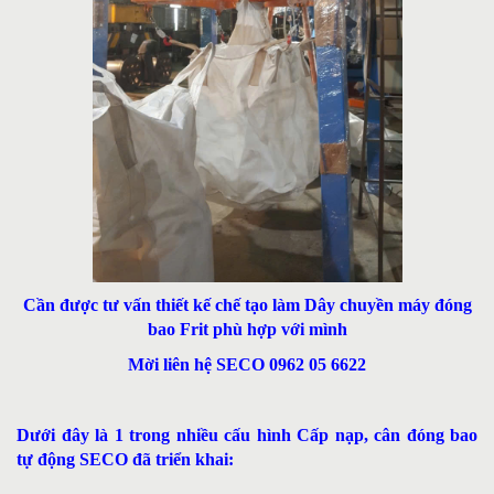
Cần được tư vấn thiết kế chế tạo làm Dây chuyền máy đóng
bao Frit phù hợp với mình
Mời liên hệ SECO 0962 05 6622
Dưới đây là 1 trong nhiều cấu hình Cấp nạp, cân đóng bao
tự động SECO đã triển khai: