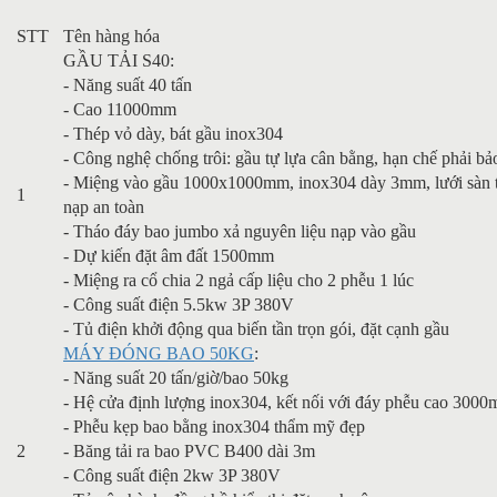
STT
Tên hàng hóa
GẦU TẢI S40:
- Năng suất 40 tấn
- Cao 11000mm
- Thép vỏ dày, bát gầu inox304
- Công nghệ chống trôi: gầu tự lựa cân bằng, hạn chế phải bảo 
- Miệng vào gầu 1000x1000mm, inox304 dày 3mm, lưới sàn th
1
nạp an toàn
- Tháo đáy bao jumbo xả nguyên liệu nạp vào gầu
- Dự kiến đặt âm đất 1500mm
- Miệng ra cổ chia 2 ngả cấp liệu cho 2 phễu 1 lúc
- Công suất điện 5.5kw 3P 380V
- Tủ điện khởi động qua biến tần trọn gói, đặt cạnh gầu
MÁY ĐÓNG BAO 50KG
:
- Năng suất 20 tấn/giờ/bao 50kg
- Hệ cửa định lượng inox304, kết nối với đáy phễu cao 300
- Phễu kẹp bao bằng inox304 thẩm mỹ đẹp
2
- Băng tải ra bao PVC B400 dài 3m
- Công suất điện 2kw 3P 380V