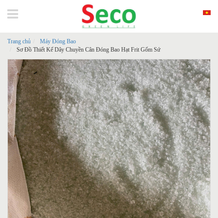
Trang chủ
Máy Đóng Bao
Sơ Đồ Thiết Kế Dây Chuyền Cân Đóng Bao Hạt Frit Gốm Sứ