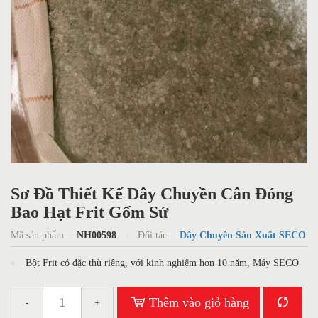
Sơ Đồ Thiết Kế Dây Chuyền Cân Đóng
Bao Hạt Frit Gốm Sứ
Mã sản phẩm:
NH00598
Đối tác:
Dây Chuyền Sản Xuất SECO
Bột Frit có đặc thù riêng, với kinh nghiệm hơn 10 năm, Máy SECO
sẽ giúp khách hàng đầu tư hiệu quả Hệ thống cấp nạp lên phễu chứa,
máy đóng bao tự động Tiết kiệm nhân lực.
Thêm vào giỏ hàng
-
+