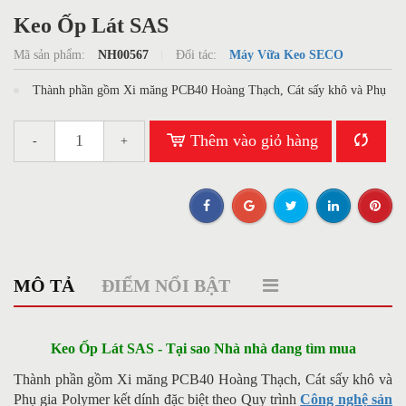
Keo Ốp Lát SAS
Mã sản phẩm:
NH00567
Đối tác:
Máy Vữa Keo SECO
Thành phần gồm Xi măng PCB40 Hoàng Thạch, Cát sấy khô và Phụ
gia Polymer kết dính đặc biệt theo Quy trình Công nghệ sản xuất Keo
dán gạch của Máy Vữa Keo SECO.
Thêm vào giỏ hàng
-
+
MÔ TẢ
ĐIỂM NỔI BẬT
Keo Ốp Lát SAS - Tại sao Nhà nhà đang tìm mua
Thành phần gồm Xi măng PCB40 Hoàng Thạch, Cát sấy khô và
Phụ gia Polymer kết dính đặc biệt theo Quy trình
Công nghệ sản